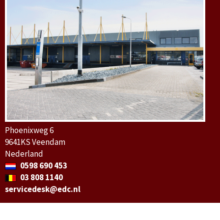
Phoenixweg 6
9641KS Veendam
Nederland
0598 690 453
03 808 1140
servicedesk@edc.nl