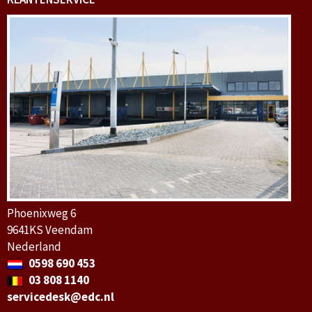
Phoenixweg 6
9641KS Veendam
Nederland
0598 690 453
03 808 1140
servicedesk@edc.nl