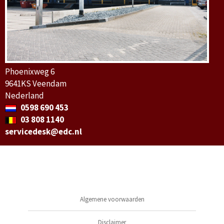
Phoenixweg 6
9641KS Veendam
Nederland
0598 690 453
03 808 1140
servicedesk@edc.nl
Algemene voorwaarden
Disclaimer