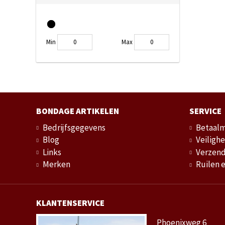
Min
Max
BONDAGE ARTIKELEN
SERVICE
Bedrijfsgegevens
Betaal
Blog
Veilighe
Links
Verzend
Merken
Ruilen 
KLANTENSERVICE
Phoenixweg 6