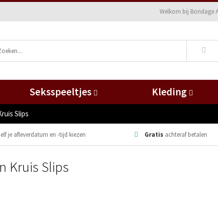
Welkom bij Bondage A
Seksspeeltjes
Kleding
ruis Slips
elf je afleverdatum en -tijd kiezen
Gratis
achteraf betalen
 Kruis Slips