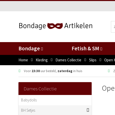
Bondage
Fetish & SM
Home
Kleding
Dames Collectie
Slips
Open K
Voor
23:30
uur besteld,
zaterdag
in huis
Z
Open
Dames Collectie
Babydolls
BH Setjes