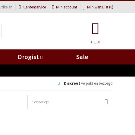
rtikelen
Klantenservice
Mijn account
Mijn wenslijst (
0
)
€ 0,00
Drogist
Sale
Discreet
verpakt en bezorgd!
Sorteer op: