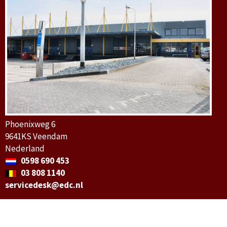
Phoenixweg 6
9641KS Veendam
Nederland
0598 690 453
03 808 1140
servicedesk@edc.nl