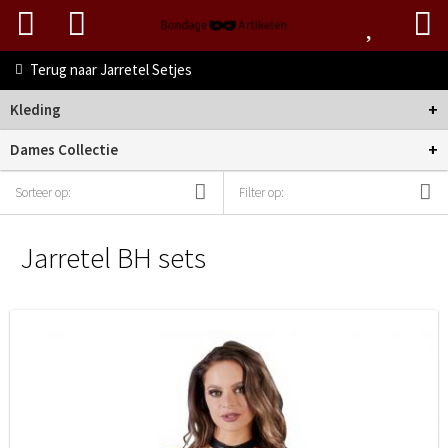
Terug naar
Jarretel Setjes
+
Kleding
+
Dames Collectie
Sorteer op:
Filter op:
Jarretel BH sets