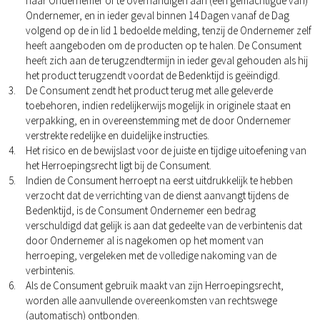
naar Ondernemer of te overhandigen aan (een gemachtigde van)
Ondernemer, en in ieder geval binnen 14 Dagen vanaf de Dag
volgend op de in lid 1 bedoelde melding, tenzij de Ondernemer zelf
heeft aangeboden om de producten op te halen. De Consument
heeft zich aan de terugzendtermijn in ieder geval gehouden als hij
het product terugzendt voordat de Bedenktijd is geëindigd.
De Consument zendt het product terug met alle geleverde
toebehoren, indien redelijkerwijs mogelijk in originele staat en
verpakking, en in overeenstemming met de door Ondernemer
verstrekte redelijke en duidelijke instructies.
Het risico en de bewijslast voor de juiste en tijdige uitoefening van
het Herroepingsrecht ligt bij de Consument.
Indien de Consument herroept na eerst uitdrukkelijk te hebben
verzocht dat de verrichting van de dienst aanvangt tijdens de
Bedenktijd, is de Consument Ondernemer een bedrag
verschuldigd dat gelijk is aan dat gedeelte van de verbintenis dat
door Ondernemer al is nagekomen op het moment van
herroeping, vergeleken met de volledige nakoming van de
verbintenis.
Als de Consument gebruik maakt van zijn Herroepingsrecht,
worden alle aanvullende overeenkomsten van rechtswege
(automatisch) ontbonden.