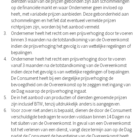
diensten waarvan de prijzen gebonden zijn aan schommelingen
op de financiële markt en waar Ondernemer geen invloed op
heeft, met variabele prijzen aanbieden. Deze gebondenheid aan
schommelingen en het feit dat eventueel vermelde prijzen
richtprijzen zijn, worden bij het aanbod vermeld.
Ondernemer heeft het recht om een prijsverhoging door te voeren
binnen 3 maanden na de totstandkoming van de Overeenkomst
indien de prijsverhoging het gevolg is van wettelijke regelingen of
bepalingen.
Ondernemer heeft het recht een prijsverhoging door te voeren
vanaf 3 maanden na de totstandkoming van de Overeenkomst
indien deze het gevolg is van wettelijke regelingen of bepalingen.
De Consument heeft bij een dergelijke prijsverhoging de
bevoegdheid om de Overeenkomst op te zeggen met ingang van
de Dag waarop de prijsverhoging ingaat.
De in het aanbod van producten of diensten genoemde prijzen
zijn inclusief BTW, tenzij uitdrukkelijk anders is aangegeven.
Voor zover niet anders is bepaald, dienen de door de Consument
verschuldigde bedragen te worden voldaan binnen 14 Dagen na
het sluiten van de Overeenkomst. In geval van een Overeenkomst
tot het verlenen van een dienst, vangt deze termijn aan op de Dag
nadat de Consument de bevestiging van de Overeenkomst heeft