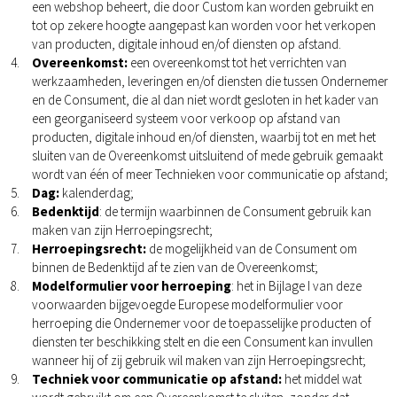
een webshop beheert, die door Custom kan worden gebruikt en
tot op zekere hoogte aangepast kan worden voor het verkopen
van producten, digitale inhoud en/of diensten op afstand.
Overeenkomst:
een overeenkomst tot het verrichten van
werkzaamheden, leveringen en/of diensten die tussen Ondernemer
en de Consument, die al dan niet wordt gesloten in het kader van
een georganiseerd systeem voor verkoop op afstand van
producten, digitale inhoud en/of diensten, waarbij tot en met het
sluiten van de Overeenkomst uitsluitend of mede gebruik gemaakt
wordt van één of meer Technieken voor communicatie op afstand;
Dag:
kalenderdag;
Bedenktijd
: de termijn waarbinnen de Consument gebruik kan
maken van zijn Herroepingsrecht;
Herroepingsrecht:
de mogelijkheid van de Consument om
binnen de Bedenktijd af te zien van de Overeenkomst;
Modelformulier voor herroeping
: het in Bijlage I van deze
voorwaarden bijgevoegde Europese modelformulier voor
herroeping die Ondernemer voor de toepasselijke producten of
diensten ter beschikking stelt en die een Consument kan invullen
wanneer hij of zij gebruik wil maken van zijn Herroepingsrecht;
Techniek voor communicatie op afstand:
het middel wat