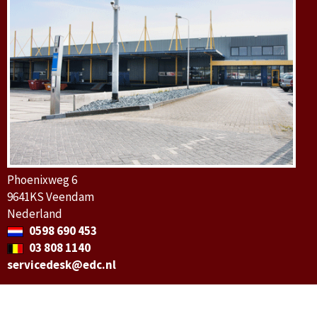
Phoenixweg 6
9641KS Veendam
Nederland
0598 690 453
03 808 1140
servicedesk@edc.nl