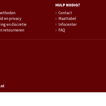
HULP NODIG?
methoden
Contact
id en privacy
Maattabel
ing en discretie
Infocenter
en retourneren
FAQ
.nl