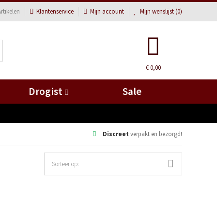
rtikelen
Klantenservice
Mijn account
Mijn wenslijst (
0
)
€ 0,00
Drogist
Sale
Discreet
verpakt en bezorgd!
Sorteer op: