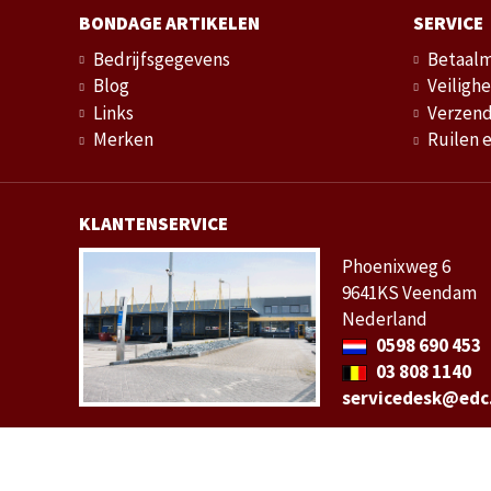
BONDAGE ARTIKELEN
SERVICE
Bedrijfsgegevens
Betaal
Blog
Veilighe
Links
Verzend
Merken
Ruilen 
KLANTENSERVICE
Phoenixweg 6
9641KS Veendam
Nederland
0598 690 453
03 808 1140
servicedesk@edc