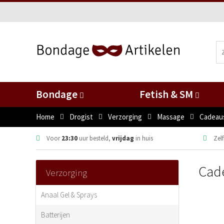
Bondage
Fetish & SM
Home
Drogist
Verzorging
Massage
Cadeau
Voor
23:30
uur besteld,
vrijdag
in huis
Zelf
Cad
Verzorging
Anaal Gel & Sprays
Batterijen