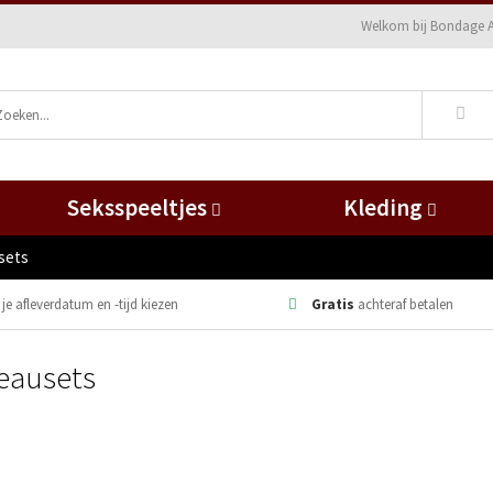
Welkom bij Bondage A
Seksspeeltjes
Kleding
sets
 je afleverdatum en -tijd kiezen
Gratis
achteraf betalen
eausets