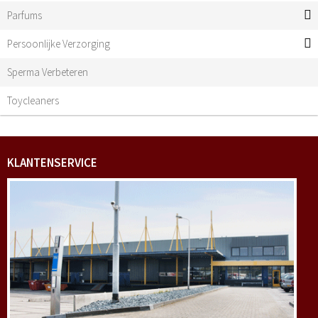
Parfums
Persoonlijke Verzorging
Sperma Verbeteren
Toycleaners
KLANTENSERVICE