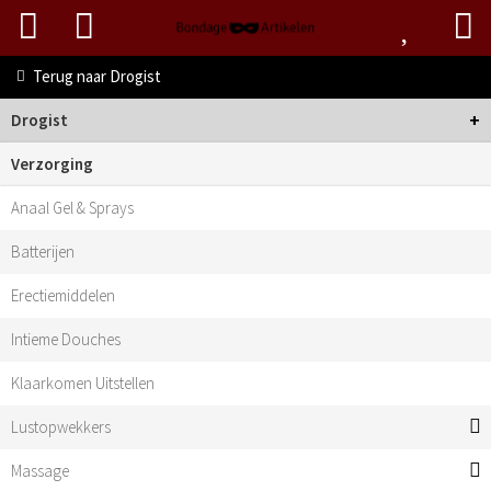
Terug naar
Drogist
+
Drogist
Verzorging
Anaal Gel & Sprays
Batterijen
Erectiemiddelen
Intieme Douches
Klaarkomen Uitstellen
Lustopwekkers
Massage