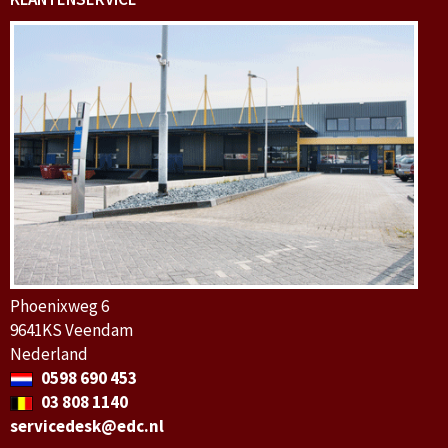
Phoenixweg 6
9641KS Veendam
Nederland
0598 690 453
03 808 1140
servicedesk@edc.nl