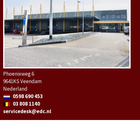
Phoenixweg 6
9641KS Veendam
Nederland
0598 690 453
03 808 1140
servicedesk@edc.nl